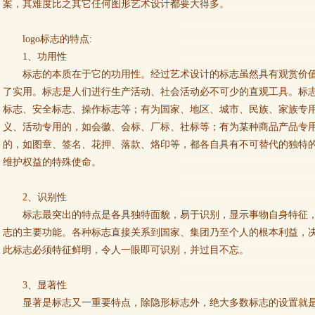
案，其难度比之其它任何图形艺术设计都要大得多。
logo标志的特点:
1、功用性
标志的本质在于它的功用性。经过艺术设计的标志虽然具有观赏价
了实用。标志是人们进行生产活动、社会活动必不可少的直观工具。标
标志、安全标志、操作标志等；有为国家、地区、城市、民族、家族专
义、活动专用的，如会徽、会标、厂标、社标等；有为某种商品产品专
的，如图章、签名、花押、落款、烙印等，都各自具有不可替代的独特
维护权益的特殊使命。
2、识别性
标志最突出的特点是各具独特面貌，易于识别，显示事物自身特征
志的主要功能。各种标志直接关系到国家、集团乃至个人的根本利益，
此标志必须特征鲜明，令人一眼即可识别，并过目不忘。
3、显著性
显著是标志又一重要特点，除隐形标志外，绝大多数标志的设置就