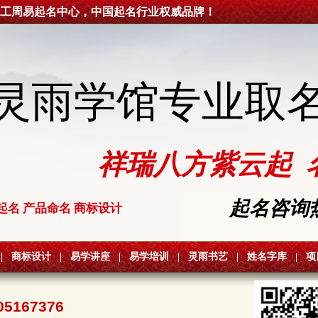
工周易起名中心，中国起名行业权威品牌！
灵雨学馆专业取
祥瑞八方紫云起 
起名咨询热线
起名 产品命名 商标设计
|
商标设计
|
易学讲座
|
易学培训
|
灵雨书艺
|
姓名字库
|
项
05167376