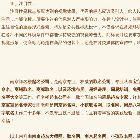
10、注目性：
注目性是标志所应达到的视觉效果。优秀的标志应该吸引人，给人
注意，才能使标志所要传达的信息对人产生影响力。在标志设计中，注
生注目性的重要形式要素。特别是公共性标志设计，不仅要求在常规环
在各种不同的环境条件中都能保持较强的视觉冲击力。商标设计也要求
视觉形象，使商标无论是在商品的包装上，还是在各类媒体的宣传中，
南京祥名楼
起名公司
，是南京专业、权威的
取名公司
，专业从事
宝
命名、商铺取名、商标取名，以及环境布局、易经讲座、周易培训、免
名字大全
等工作。祥名楼
起名公司
有一批全国知名的
周易起名专家
，祥
京宝宝起名专家
灵雨老师是
南京起名网、小孩取名网、取名网、周易八
字取名
工作二十多年，不仅专业技术过硬，而且有着丰富的实践经验。
幸福！
以上内容由
南京起名大师网、取名网、南京起名网、小孩取名网、