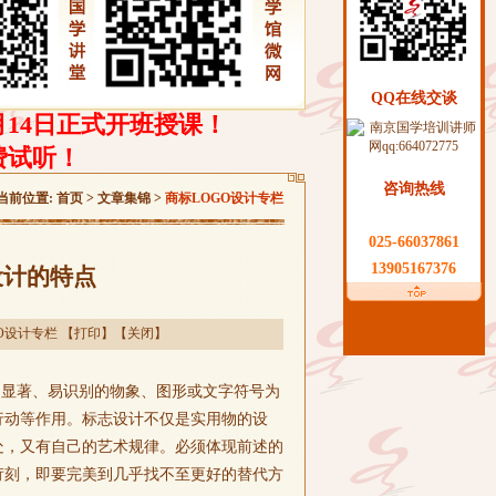
QQ在线交谈
月14日正式开班授课！
费试听！
咨询热线
当前位置:
首页
>
文章集锦
>
商标LOGO设计专栏
025-66037861
13905167376
设计的特点
O设计专栏
【
打印
】【
关闭
】
、显著、易识别的物象、图形或文字符号为
行动等作用。标志设计不仅是实用物的设
处，又有自己的艺术规律。必须体现前述的
苛刻，即要完美到几乎找不至更好的替代方