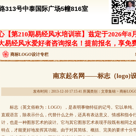
313号中泰国际广场5幢816室
【第210期易经风水培训班】兹定于2026年8
大易经风水爱好者咨询报名！提前报名，享免
商标LOGO设计专栏
南京起名网——标志（logo)
发布时间：2013-12-10 17:15:41 所属类别：
文章集锦
>
商标LOG
标志（英文俗称为：LOGO），是表明事物特征的记号。它以单纯
直观语言，除表示什么，代替什么之外，还具有表达意义、情感和指令
计，也是一种图形艺术的设计。它与其它图形艺术表现手段既有相同之
特点，才能更好地发挥其功能。由于对其简练、概括、完美的要求十分