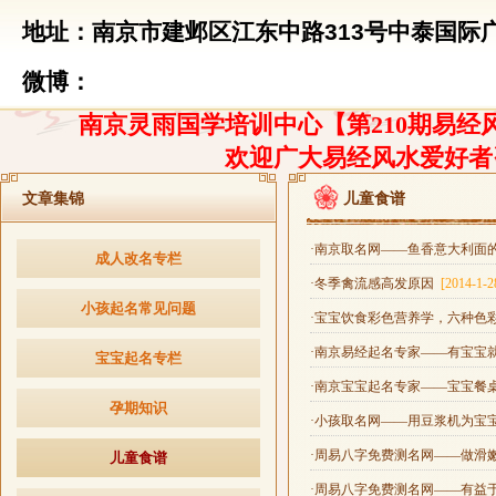
地址：南京市建邺区江东中路313号中泰国际广
微博：
南京灵雨国学培训中心【第210期易经风
欢迎广大易经风水爱好者
文章集锦
儿童食谱
·南京取名网——鱼香意大利面
成人改名专栏
·冬季禽流感高发原因
[2014-1-2
小孩起名常见问题
·宝宝饮食彩色营养学，六种色
·南京易经起名专家——有宝宝
宝宝起名专栏
·南京宝宝起名专家——宝宝餐
孕期知识
·小孩取名网——用豆浆机为宝
·周易八字免费测名网——做滑
儿童食谱
·周易八字免费测名网——有益