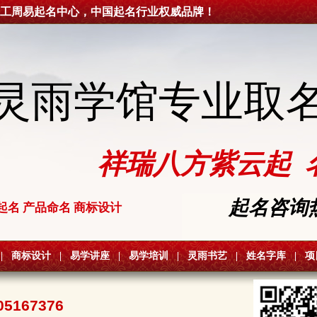
工周易起名中心，中国起名行业权威品牌！
灵雨学馆专业取
祥瑞八方紫云起 
起名咨询热线
起名 产品命名 商标设计
|
商标设计
|
易学讲座
|
易学培训
|
灵雨书艺
|
姓名字库
|
项
05167376