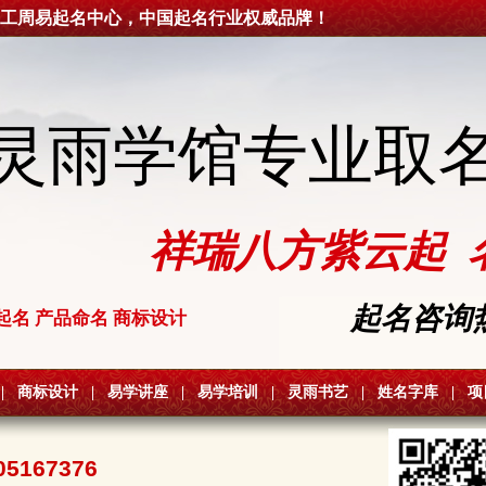
工周易起名中心，中国起名行业权威品牌！
灵雨学馆专业取
祥瑞八方紫云起 
起名咨询热线
起名 产品命名 商标设计
|
商标设计
|
易学讲座
|
易学培训
|
灵雨书艺
|
姓名字库
|
项
05167376