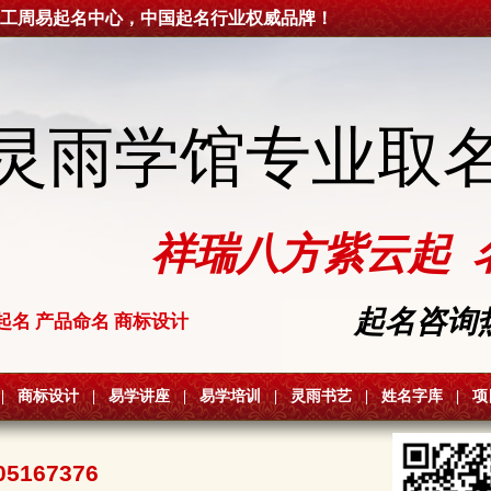
工周易起名中心，中国起名行业权威品牌！
灵雨学馆专业取
祥瑞八方紫云起 
起名咨询热线
起名 产品命名 商标设计
|
商标设计
|
易学讲座
|
易学培训
|
灵雨书艺
|
姓名字库
|
项
05167376