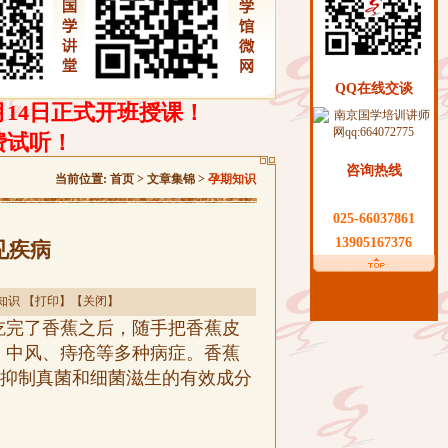
QQ在线交谈
月14日正式开班授课！
费试听！
咨询热线
当前位置:
首页
>
文章集锦
>
孕期知识
025-66037861
13905167376
见疾病
知识
【
打印
】【
关闭
】
吃完了香蕉之后，随手把香蕉皮
、中风、痔疮等多种病症。香蕉
能抑制真菌和细菌滋生的有效成分