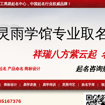
工周易起名中心，中国起名行业权威品牌！
灵雨学馆专业取
祥瑞八方紫云起 
起名咨询热线
起名 产品命名 商标设计
|
商标设计
|
易学讲座
|
易学培训
|
灵雨书艺
|
姓名字库
|
项
05167376