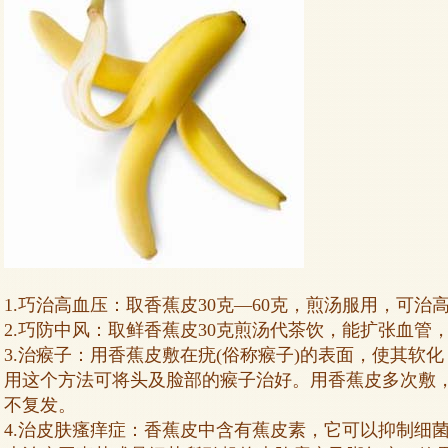
1.巧治高血压：取香蕉皮30克—60克，煎汤服用，可治
2.巧防中风：取鲜香蕉皮30克煎汤代茶饮，能扩张血管
3.治瘊子：用香蕉皮敷在疣(俗称瘊子)的表面，使其软
用这个方法可将头及脸部的瘊子治好。用香蕉皮多次敷
不复发。
4.治皮肤瘙痒症：香蕉皮中含有蕉皮素，它可以抑制细