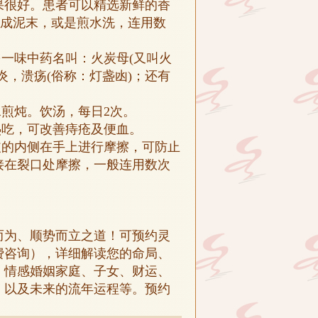
果很好。患者可以精选新鲜的香
捣成泥末，或是煎水洗，连用数
另一味中药名叫：火炭母(又叫火
炎，溃疡(俗称：灯盏凼)；还有
水煎炖。饮汤，每日2次。
热吃，可改善痔疮及便血。
皮的内侧在手上进行摩擦，可防止
接在裂口处摩擦，一般连用数次
而为、顺势而立之道！可预约灵
费咨询），详细解读您的命局、
、情感婚姻家庭、子女、财运、
、以及未来的流年运程等。预约