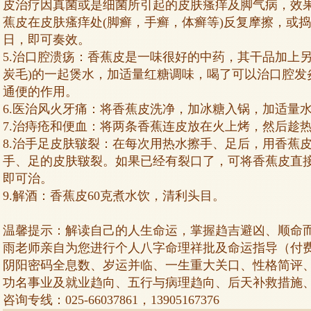
皮治疗因真菌或是细菌所引起的皮肤瘙痒及脚气病，效
蕉皮在皮肤瘙痒处(脚癣，手癣，体癣等)反复摩擦，或
日，即可奏效。
5.治口腔溃疡：香蕉皮是一味很好的中药，其干品加上
炭毛)的一起煲水，加适量红糖调味，喝了可以治口腔发
通便的作用。
6.医治风火牙痛：将香蕉皮洗净，加冰糖入锅，加适量
7.治痔疮和便血：将两条香蕉连皮放在火上烤，然后趁
8.治手足皮肤皲裂：在每次用热水擦手、足后，用香蕉
手、足的皮肤皲裂。如果已经有裂口了，可将香蕉皮直
即可治。
9.解酒：香蕉皮60克煮水饮，清利头目。
温馨提示：解读自己的人生命运，掌握趋吉避凶、顺命
雨老师亲自为您进行个人八字命理祥批及命运指导（付
阴阳密码全息数、岁运并临、一生重大关口、性格简评
功名事业及就业趋向、五行与病理趋向、后天补救措施
咨询专线：025-66037861，13905167376