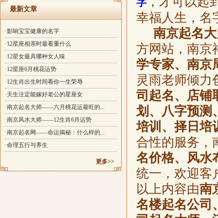
，才可以起
字
最新文章
幸福人生，名
南京起名大
·影响宝宝健康的名字
·12星座相亲时最看重什么
方网站，南京
·12星女最具哪种女人味
学专家、南京
·12星座6月桃花运势
灵雨老师倾力
·12生肖出生时间看你一生荣辱
司起名、店铺
·天生注定能嫁好老公的星座女
·南京起名大师——六月桃花运最旺的...
划、八字预测
·南京风水大师——12生肖6月运势
培训、择日培
·南京起名网——命运揭秘：什么样的...
合性的服务，
·命理五行与养生
名价格、风水
更多>>
统一，欢迎客
以上内容由
南
名楼起名公司