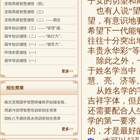
子女的切望和
·灵雨周易智慧感悟（四）
也有人说“望
·灵雨周易智慧感悟（三）
望，有意识地
·灵雨周易智慧感悟（二）——萌生
·国学知识感悟（三）——“管理”感...
希望下一代能
·国学知识感悟（二）——“执行力”...
往往十分突出
·国学知识感悟（一）——“领导力”...
丰贵永华彩”
·环境布置感悟（一）
除此之外，一
·易学培训感悟（一）
于姓名学当中
更多>>
慧、亮、济等
招生简章
从姓名学的字
吉祥字体，但
·南京灵雨国学智慧研修班开始报名啦...
还需要配合人
·周易与管理智慧培训班招生简章
·四柱八字易经风水培训班招生简章
学的第一要求
的，才是最好
更多>>