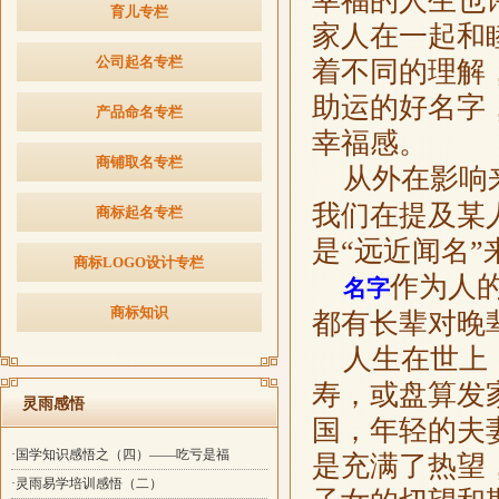
幸福的人生也
育儿专栏
家人在一起和
公司起名专栏
着不同的理解
助运的好名字
产品命名专栏
幸福感。
商铺取名专栏
从外在影响
我们在提及某
商标起名专栏
是“远近闻名
商标LOGO设计专栏
作为人
名字
商标知识
都有长辈对晚
人生在世上，
寿，或盘算发
灵雨感悟
国，年轻的夫
·国学知识感悟之（四）——吃亏是福
是充满了热望
·灵雨易学培训感悟（二）