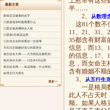
上惹带有这些
最新文章
半……
2、
从数理
·影响宝宝健康的名字
·12星座相亲时最看重什么
这81个数不
·12星女最具哪种女人味
11、21、31
·12星座6月桃花运势
35都含有财富
·12生肖出生时间看你一生荣辱
信息，而13、
·天生注定能嫁好老公的星座女
的信息，17、
·南京起名大师——六月桃花运最旺的...
·南京风水大师——12生肖6月运势
息，而女命主格
·南京起名网——命运揭秘：什么样的...
含有婚姻不顺
·命理五行与养生
3、
从五行生
更多>>
一是格局数
此人不占天时
顺。如果人格