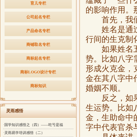
蕴藏了一些什
育儿专栏
的影响作用。
公司起名专栏
首先，我们
姓名是通过
产品命名专栏
行间的生克制
商铺取名专栏
如果姓名五
势。比如八字
商标起名专栏
形成火克金，
商标LOGO设计专栏
金在其八字中
商标知识
婚姻不顺。
反之，如果
生运势。比如
灵雨感悟
金，生助命中
·国学知识感悟之（四）——吃亏是福
字中代表官杀
·灵雨易学培训感悟（二）