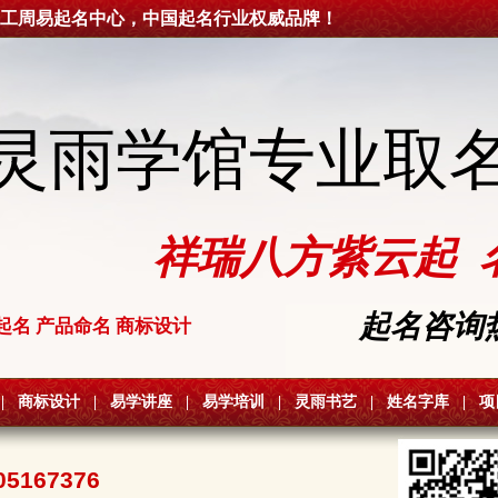
工周易起名中心，中国起名行业权威品牌！
灵雨学馆专业取
祥瑞八方紫云起 
起名咨询热线
起名 产品命名 商标设计
|
商标设计
|
易学讲座
|
易学培训
|
灵雨书艺
|
姓名字库
|
项
05167376