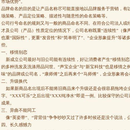
市场优势”。
品牌命名的目的是让产品名称尽可能直接地以品牌服务于营销，有
场策略、产品定位策略、描述性与随意性的命名策略等。
公司行号命名的规则又与一般的商品命名不同。在符合公司法人或
才及公司（产品）性质定位的情况下，公司名称既重“连续性”（像
也重“国际性”，更重“发音性”和“简单明了”、“企业形象提升”等
些。
一、移情别恋
新成立公司最好与旧公司能有连续性，好让消费者产生“移情别恋
的多种洗发及洗涤用品问世。“声宝企业”与“新宝科技”也是移情之例
味”的品牌或公司名，“康师傅”之后再来个“马师傅”，企业形象将
二、升级换代
如果新商品名出现后不能将旧商品来个升级还是会很容易拖垮企
字。“XXX可乐”之后出现“XXX纯净水”即是一例。比较保守的
成果。
三、异曲不能同工
像“英姿带”、“背背佳”争争吵吵又过了许多时候还是没个说法，
四、长久感憾力