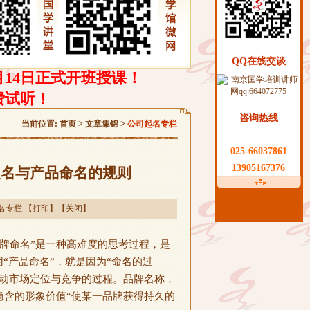
QQ在线交谈
月14日正式开班授课！
费试听！
咨询热线
当前位置:
首页
>
文章集锦
>
公司起名专栏
025-66037861
13905167376
取名与产品命名的规则
名专栏
【
打印
】【
关闭
】
牌命名”是一种高难度的思考过程，是
“产品命名”，就是因为“命名的过
启动市场定位与竞争的过程。品牌名称，
隐含的形象价值“使某一品牌获得持久的