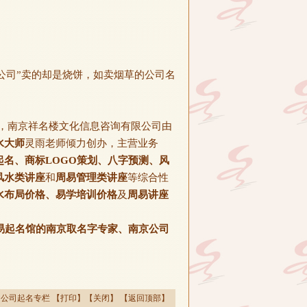
公司”卖的却是烧饼，如卖烟草的公司名
，南京祥名楼文化信息咨询有限公司由
水大师
灵雨老师倾力创办，主营业务
名、商标LOGO策划、八字预测、风
风水类讲座
和
周易管理类讲座
等综合性
水布局价格、易学培训价格
及
周易讲座
易起名馆的南京取名字专家、南京公司
>
公司起名专栏
【
打印
】【
关闭
】 【
返回顶部
】