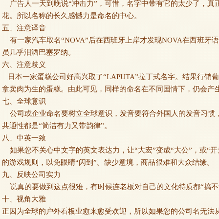
广告人一天到晚说“冲击力”，可惜，名字中带有它的太少了，真
花。所以名称的长久感憾力是命名的中心。
五、注意译音
有一家汽车取名“NOVA”后在西班牙上岸才发现NOVA在西班牙
员几乎泪洒巴塞罗纳。
六、注意歧义
日本一家蛋糕公司好高兴取了“LAPUTA”拉丁式名字。结果行销
拿卖肉为生的蛋糕。由此可见，同样的命名在不同国情下，仍会产
七、全球意识
公司或企业命名要树立全球意识，发音要符合外国人的发音习惯，像“KOD
共通性都是“简洁有力又带韵律”。
八、中英一致
如果您不关心中文字的英文表达力，让“大宏”变成“大公”，或“开
的游戏规则，以免眼睛“闪到”。缺少意境，商品很难和大众结缘。
九、反映公司实力
说真的要做到这点很难，有时候连老板对自己的文化特质都“搞不
十、视角大雅
正因为全球的户外看板业愈来愈受欢迎，所以如果您的公司名无法