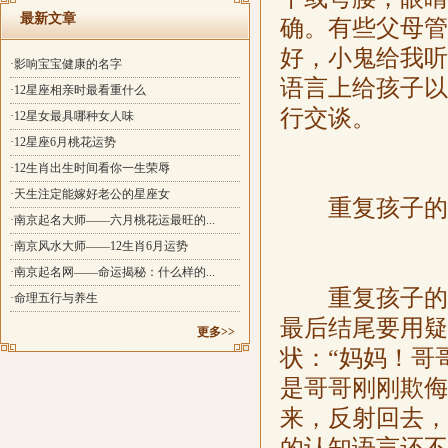
最新文章
确。有些父母管
好，小鬼给我听
·影响宝宝健康的名字
语言上给孩子以
·12星座相亲时最看重什么
行交谈。
·12星女最具哪种女人味
·12星座6月桃花运势
·12生肖出生时间看你一生荣辱
·天生注定能嫁好老公的星座女
重复孩子的
·南京起名大师——六月桃花运最旺的...
·南京风水大师——12生肖6月运势
·南京起名网——命运揭秘：什么样的...
重复孩子的话
·命理五行与养生
最后结尾要用疑
更多>>
状：“妈妈！哥
是哥哥刚刚欺侮
来，反射回去，
的认知语言还不