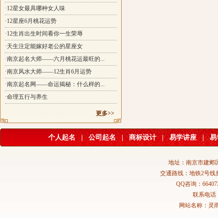
·12星女最具哪种女人味
·12星座6月桃花运势
·12生肖出生时间看你一生荣辱
·天生注定能嫁好老公的星座女
·南京起名大师——六月桃花运最旺的...
·南京风水大师——12生肖6月运势
·南京起名网——命运揭秘：什么样的...
·命理五行与养生
更多>>
个人起名
|
公司起名
|
商标设计
|
易学讲座
|
易
地址：南京市建邺区
交通路线：地铁2号线
QQ咨询：664072
联系电话：02
网站名称：灵