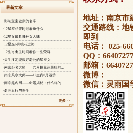
最新文章
地址：南京市建
·影响宝宝健康的名字
交通路线：地铁
·12星座相亲时最看重什么
即到
·12星女最具哪种女人味
电话： 025-660
·12星座6月桃花运势
·12生肖出生时间看你一生荣辱
QQ：66407277
·天生注定能嫁好老公的星座女
邮箱：
664072
·南京起名大师——六月桃花运最旺的...
微博：
·南京风水大师——12生肖6月运势
微信：灵雨国
·南京起名网——命运揭秘：什么样的...
·命理五行与养生
更多>>