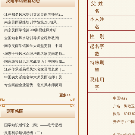
灵雨学馆最新动态
父 姓
名
·江苏知名风水培训导师灵雨老师第2...
本人姓
·南京灵雨易经培训学院第210期风...
名
·南京灵雨学馆第208期易经风水研...
性 别
·全国知名风水培训导师全程带教|南...
·南京灵雨学馆国学大讲堂更新：中国...
起名字
数
·华东十强风水命理培训名家灵雨老师...
·国家级项目风水实战资历！中国权威...
特殊期
·江苏传承派易理风水名家灵雨老师｜...
望
·中国实力派姓名学大师灵雨老师｜灵...
忌讳用
·专业赋能企业运势，南京风水师灵雨...
字
更多>>
中国银行
户名：陶敬玉
灵雨感悟
账号：
6013 8
开户行：中国
·国学知识感悟之（四）——吃亏是福
·灵雨易学培训感悟（二）