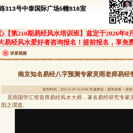
313号中泰国际广场5幢816室
【第210期易经风水培训班】兹定于2026年8
大易经风水爱好者咨询报名！提前报名，享免
讲座视频
南京知名易经八字预测专家灵雨老师易经
发布时间：2022-6-28 14:16:06 所属类别：
易学讲座
>
讲座
灵雨国学汇馆首席易经风水大师，著名易经研究专家
阳之谓道。