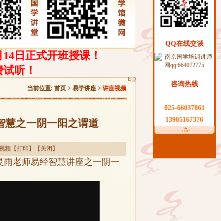
QQ在线交谈
月14日正式开班授课！
费试听！
咨询热线
当前位置:
首页
> 易学讲座 >
讲座视频
025-66037861
13905167376
智慧之一阴一阳之谓道
视频
【
打印
】【
关闭
】
灵雨老师易经智慧讲座之一阴一