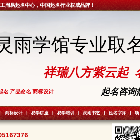
工周易起名中心，中国起名行业权威品牌！
灵雨学馆专业取
祥瑞八方紫云起 
起名咨询热线
起名 产品命名 商标设计
|
商标设计
|
易学讲座
|
易学培训
|
灵雨书艺
|
姓名字库
|
项
05167376