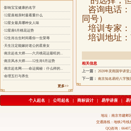
一的选择，
咨询电话：139
·影响宝宝健康的名字
·12星座相亲时最看重什么
同号）
·12星女最具哪种女人味
培训专家：
·12星座6月桃花运势
培训地址：
·12生肖出生时间看你一生荣辱
·天生注定能嫁好老公的星座女
·南京起名大师——六月桃花运最旺的...
·南京风水大师——12生肖6月运势
相关信息
·南京起名网——命运揭秘：什么样的...
上一篇：
2020年灵雨国学讲
·命理五行与养生
下一篇：
南京知名易经八字预
更多>>
个人起名
|
公司起名
|
商标设计
|
易学讲座
|
易
地址：南京市建邺区
交通路线：地铁2号线
QQ咨询：664072