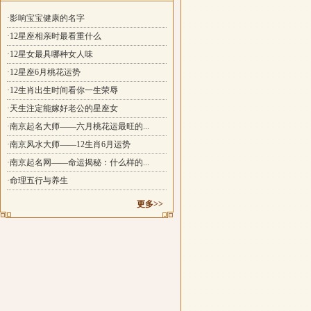
·影响宝宝健康的名字
·12星座相亲时最看重什么
·12星女最具哪种女人味
·12星座6月桃花运势
·12生肖出生时间看你一生荣辱
·天生注定能嫁好老公的星座女
·南京起名大师——六月桃花运最旺的...
·南京风水大师——12生肖6月运势
·南京起名网——命运揭秘：什么样的...
·命理五行与养生
更多>>