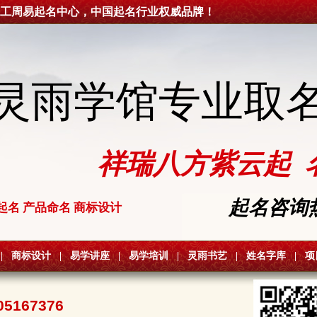
工周易起名中心，中国起名行业权威品牌！
灵雨学馆专业取
祥瑞八方紫云起 
起名咨询热线
起名 产品命名 商标设计
|
商标设计
|
易学讲座
|
易学培训
|
灵雨书艺
|
姓名字库
|
项
05167376