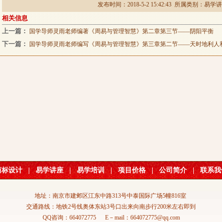
发布时间：2018-5-2 15:42:43 所属类别：
易学讲
相关信息
上一篇：
国学导师灵雨老师编著《周易与管理智慧》第二章第三节——阴阳平衡
下一篇：
国学导师灵雨老师编写《周易与管理智慧》第三章第二节——天时地利人
商标设计
|
易学讲座
|
易学培训
|
项目价格
|
公司简介
|
联系我
地址：南京市建邺区江东中路313号中泰国际广场5幢816室
交通路线：地铁2号线奥体东站3号口出来向南步行200米左右即到
QQ咨询：664072775 E－mail：664072775@qq.com