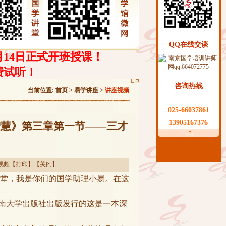
QQ在线交谈
月14日正式开班授课！
费试听！
咨询热线
当前位置:
首页
> 易学讲座 >
讲座视频
025-66037861
13905167376
智慧》第三章第一节——三才
视频
【
打印
】【
关闭
】
堂，我是你们的国学助理小易。在这
。
南大学出版社出版发行的这是一本深