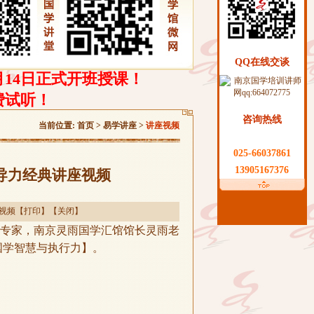
QQ在线交谈
月14日正式开班授课！
费试听！
咨询热线
当前位置:
首页
> 易学讲座 >
讲座视频
025-66037861
13905167376
导力经典讲座视频
视频
【
打印
】【
关闭
】
学专家，南京灵雨国学汇馆馆长灵雨老
国学智慧与执行力】。