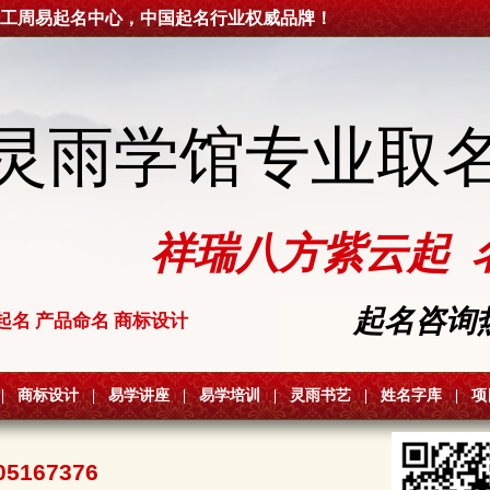
工周易起名中心，中国起名行业权威品牌！
灵雨学馆专业取
祥瑞八方紫云起 
起名咨询热线
起名 产品命名 商标设计
|
商标设计
|
易学讲座
|
易学培训
|
灵雨书艺
|
姓名字库
|
项
05167376