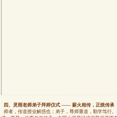
四、灵雨老师弟子拜师仪式 —— 薪火相传，正统传承
师者，传道授业解惑也；弟子，尊师重道，勤学笃行。