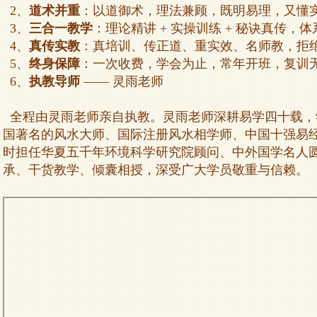
2、
道术并重
：以道御术，理法兼顾，既明易理，又懂
3、
三合一教学
：理论精讲 + 实操训练 + 秘诀真传，
4、
真传实教
：真培训、传正道、重实效、名师教，拒
5、
终身保障
：一次收费，学会为止，常年开班，复训
6、
执教导师
—— 灵雨老师
全程由灵雨老师亲自执教。灵雨老师深耕易学四十载，
国著名的风水大师、国际注册风水相学师、中国十强易
时担任华夏五千年环境科学研究院顾问、中外国学名人
承、干货教学、倾囊相授，深受广大学员敬重与信赖。