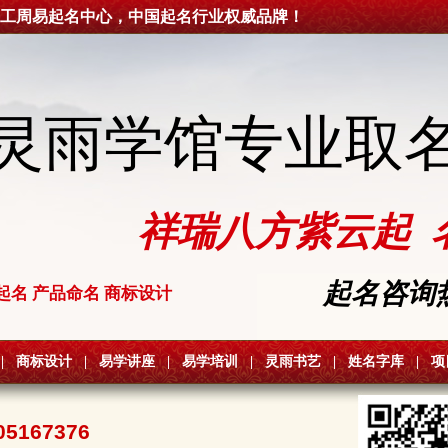
工周易起名中心，中国起名行业权威品牌！
灵雨学馆专业取
祥瑞八方紫云起 
起名咨询热线
起名 产品命名 商标设计
|
商标设计
|
易学讲座
|
易学培训
|
灵雨书艺
|
姓名字库
|
项
05167376