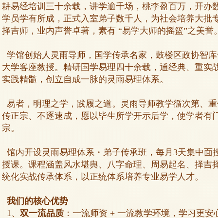
耕易经培训三十余载，讲学逾千场，桃李盈百万，开办
学员学有所成，正式入室弟子数千人，为社会培养大批
择吉师，业内声誉卓著，素有 “易学大师的摇篮”之美誉
学馆创始人灵雨导师，国学传承名家，鼓楼区政协智库
大学客座教授。精研国学易理四十余载，通经典、重实
实践精髓，创立自成一脉的灵雨易理体系。
易者，明理之学，践履之道。灵雨导师教学循次第、重
传正宗、不逐速成，愿以毕生所学开示后学，使学者有
宗。
馆内开设灵雨易理体系・弟子传承班，每月3天集中面
授课。课程涵盖风水堪舆、八字命理、周易起名、择吉
统化实战传承体系，以正统体系培养专业易学人才。
我们的核心优势
1、
双一流品质
：一流师资 + 一流教学环境，学习更安