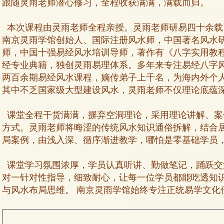
跟随灵雨老师潜心修习，全程收获满满，满载而归。
本次课程由灵雨老师全程亲授。灵雨老师研易四十余载
南京灵雨学馆创始人、国际注册风水师，中国著名风水
师，中国十强易经风水培训导师，著作有《八字实用教
经专业典籍，独创灵雨易理体系。多年来专注易经八字
两百余期易经风水课程，嫡传弟子上千名，为海内外个
其中不乏国家级大型建设风水，灵雨老师不仅理论底蕴
课堂全程干货满满，摒弃空洞理论，采用理论讲解、案
方式。灵雨老师将晦涩的传统风水知识通俗拆解，结合
局案例，由浅入深、循序渐进教学，哪怕是零基础学员
课堂学习氛围浓厚，学员认真听讲、勤做笔记，踊跃交
对一针对性指导，细致耐心，让每一位学员都能吃透知
与风水布局思维。 南京灵雨学馆始终专注正统易学文化