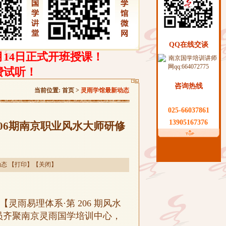
QQ在线交谈
月14日正式开班授课！
费试听！
咨询热线
当前位置:
首页
>
灵雨学馆最新动态
025-66037861
13905167376
06期南京职业风水大师研修
动态
【
打印
】【
关闭
】
灵雨易理体系·第 206 期风水
员齐聚南京灵雨国学培训中心，